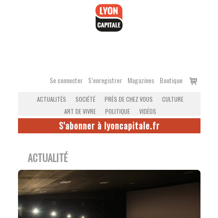
Accéder
au
contenu
Voir
Se connecter
S’enregistrer
Magazines
Boutique
le
ACTUALITÉS
SOCIÉTÉ
PRÈS DE CHEZ VOUS
CULTURE
panier
ART DE VIVRE
POLITIQUE
VIDÉOS
S'abonner à lyoncapitale.fr
ACTUALITÉ