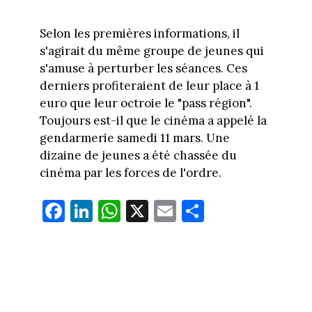
Selon les premières informations, il
s'agirait du même groupe de jeunes qui
s'amuse à perturber les séances. Ces
derniers profiteraient de leur place à 1
euro que leur octroie le "pass région".
Toujours est-il que le cinéma a appelé la
gendarmerie samedi 11 mars. Une
dizaine de jeunes a été chassée du
cinéma par les forces de l'ordre.
Fa
Li
W
X
E
Pa
ce
nk
ha
m
rt
bo
ed
ts
ail
ag
ok
In
Ap
er
p