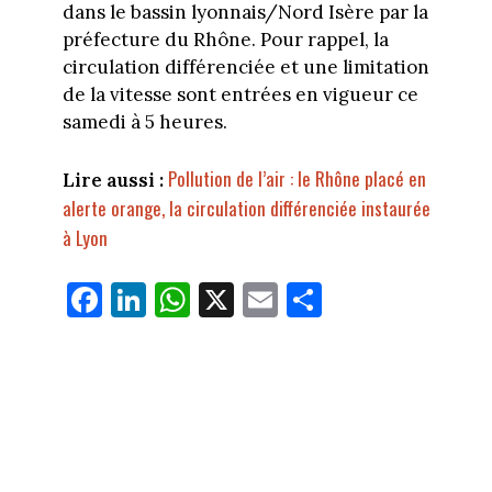
dans le bassin lyonnais/Nord Isère par la
préfecture du Rhône. Pour rappel, la
circulation différenciée et une limitation
de la vitesse sont entrées en vigueur ce
samedi à 5 heures.
Pollution de l’air : le Rhône placé en
Lire aussi :
alerte orange, la circulation différenciée instaurée
à Lyon
Fa
Li
W
X
E
Pa
ce
nk
ha
m
rt
bo
ed
ts
ail
ag
ok
In
Ap
er
p