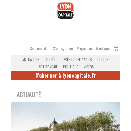
Accéder
au
contenu
Voir
Se connecter
S’enregistrer
Magazines
Boutique
le
ACTUALITÉS
SOCIÉTÉ
PRÈS DE CHEZ VOUS
CULTURE
panier
ART DE VIVRE
POLITIQUE
VIDÉOS
S'abonner à lyoncapitale.fr
ACTUALITÉ