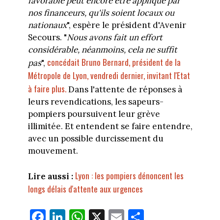
favorable peut encore être appliqué par
nos financeurs, qu'ils soient locaux ou
nationaux
", espère le président d'Avenir
Secours. "
Nous avons fait un effort
considérable, néanmoins, cela ne suffit
concédait Bruno Bernard, président de la
pas
",
Métropole de Lyon, vendredi dernier, invitant l'Etat
à faire plus.
Dans l'attente de réponses à
leurs revendications, les sapeurs-
pompiers poursuivent leur grève
illimitée. Et entendent se faire entendre,
avec un possible durcissement du
mouvement.
Lyon : les pompiers dénoncent les
Lire aussi :
longs délais d'attente aux urgences
Fa
Li
W
X
E
Pa