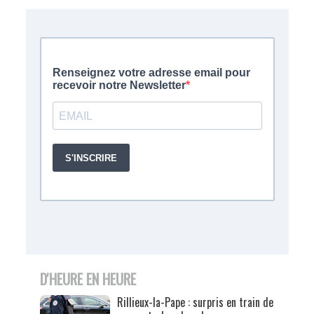
D'HEURE EN HEURE
Rillieux-la-Pape : surpris en train de