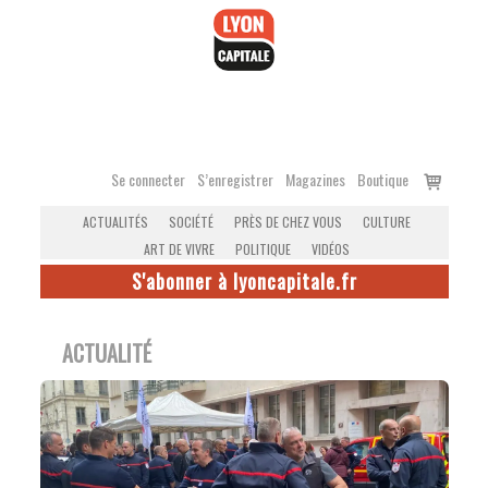
Accéder
au
contenu
Voir
Se connecter
S’enregistrer
Magazines
Boutique
le
ACTUALITÉS
SOCIÉTÉ
PRÈS DE CHEZ VOUS
CULTURE
panier
ART DE VIVRE
POLITIQUE
VIDÉOS
S'abonner à lyoncapitale.fr
ACTUALITÉ