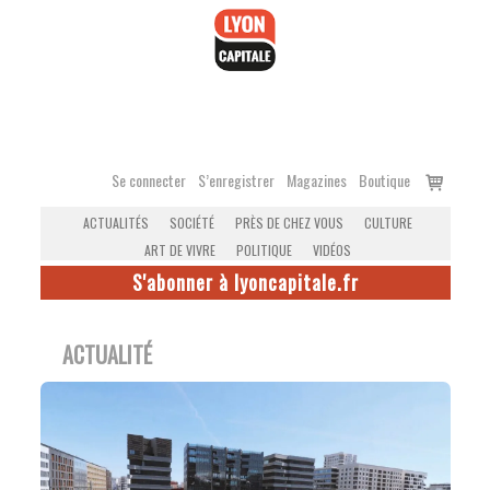
Accéder
au
contenu
Voir
Se connecter
S’enregistrer
Magazines
Boutique
le
ACTUALITÉS
SOCIÉTÉ
PRÈS DE CHEZ VOUS
CULTURE
panier
ART DE VIVRE
POLITIQUE
VIDÉOS
S'abonner à lyoncapitale.fr
ACTUALITÉ