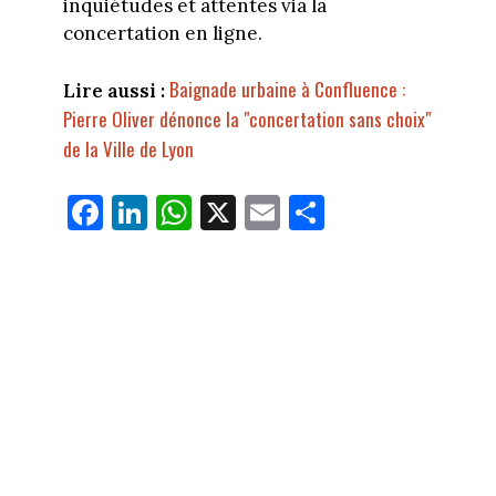
inquiétudes et attentes via la
concertation en ligne.
Baignade urbaine à Confluence :
Lire aussi :
Pierre Oliver dénonce la "concertation sans choix"
de la Ville de Lyon
Fa
Li
W
X
E
Pa
ce
nk
ha
m
rt
bo
ed
ts
ail
ag
ok
In
Ap
er
p