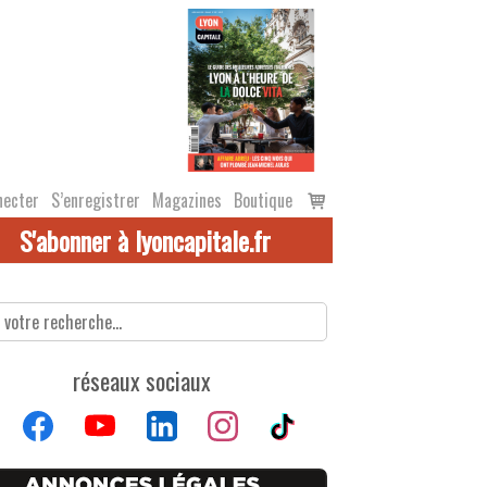
Voir
necter
S’enregistrer
Magazines
Boutique
le
S'abonner à lyoncapitale.fr
panier
réseaux sociaux