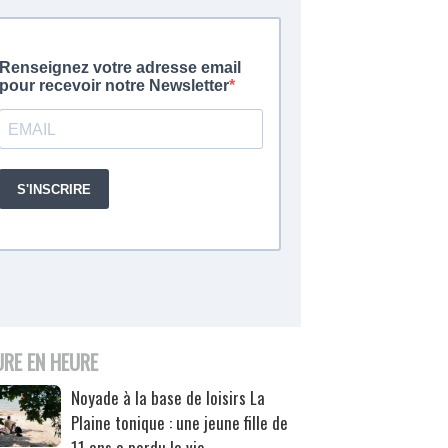
URE EN HEURE
Noyade à la base de loisirs La
Plaine tonique : une jeune fille de
11 ans a perdu la vie