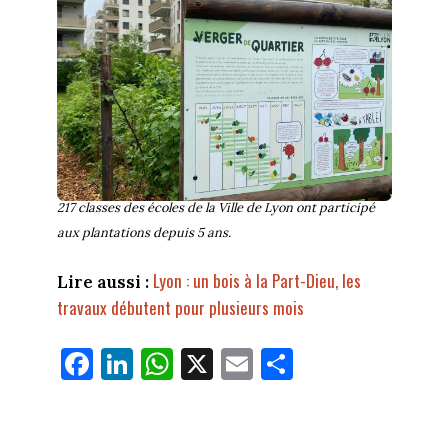
217 classes des écoles de la Ville de Lyon ont participé
aux plantations depuis 5 ans.
Lyon : un bois à la Part-Dieu, les
Lire aussi :
travaux débutent pour plusieurs mois
Fa
Li
W
X
E
Pa
ce
nk
ha
m
rt
bo
ed
ts
ail
ag