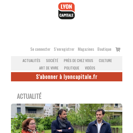
Accéder
au
contenu
Voir
Se connecter
S’enregistrer
Magazines
Boutique
le
ACTUALITÉS
SOCIÉTÉ
PRÈS DE CHEZ VOUS
CULTURE
panier
ART DE VIVRE
POLITIQUE
VIDÉOS
S'abonner à lyoncapitale.fr
ACTUALITÉ