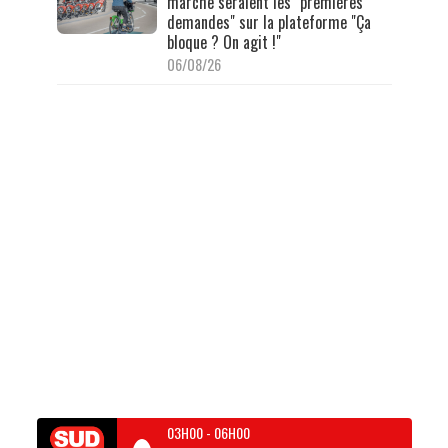
marche seraient les "premières
demandes" sur la plateforme "Ça
bloque ? On agit !"
06/08/26
03H00
-
06H00