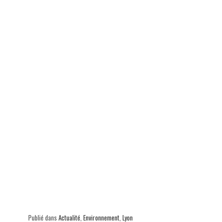
ok
In
Ap
er
p
Publié dans
Actualité
,
Environnement
,
Lyon