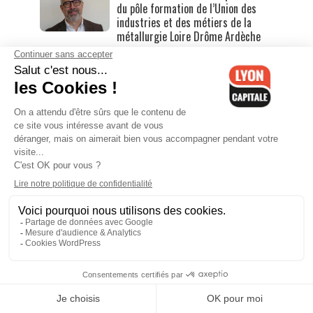
du pôle formation de l’Union des
industries et des métiers de la
métallurgie Loire Drôme Ardèche
06/08/26
"Vous ne ferez plus de politique" :
chambré par Cyrille Isaac-Sibille sur
le village olympique, Éric Ciotti
contre-attaque
06/08/26
Que faire à Lyon ce week-end ? Les
bons plans du 7 au 9 août
06/08/26
Le 6e arrondissement est-il sous-
équipé en caméras ? La Ville de Lyon
entretient le flou
06/08/26
Vénissieux : quatre individus
interpellés après avoir arraché le