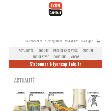
Accéder
au
contenu
Voir
Se connecter
S’enregistrer
Magazines
Boutique
le
ACTUALITÉS
SOCIÉTÉ
PRÈS DE CHEZ VOUS
CULTURE
panier
ART DE VIVRE
POLITIQUE
VIDÉOS
S'abonner à lyoncapitale.fr
ACTUALITÉ