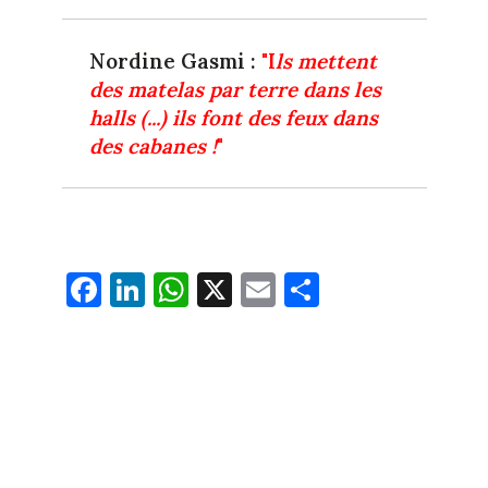
Nordine Gasmi :
"I
ls mettent
des matelas par terre dans les
halls (...) ils font des feux dans
des cabanes !
"
Fa
Li
W
X
E
Pa
ce
nk
ha
m
rt
bo
ed
ts
ail
ag
ok
In
Ap
er
p