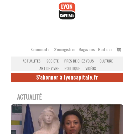
Accéder
au
contenu
Voir
Se connecter
S’enregistrer
Magazines
Boutique
le
ACTUALITÉS
SOCIÉTÉ
PRÈS DE CHEZ VOUS
CULTURE
panier
ART DE VIVRE
POLITIQUE
VIDÉOS
S'abonner à lyoncapitale.fr
ACTUALITÉ