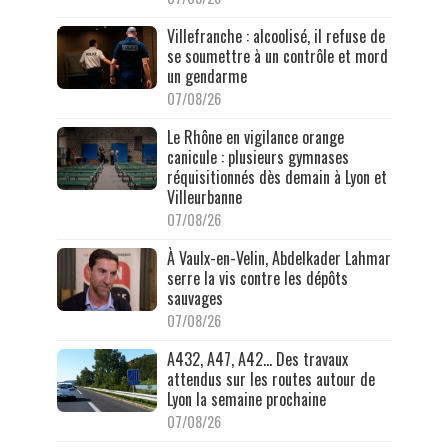
Villefranche : alcoolisé, il refuse de
se soumettre à un contrôle et mord
un gendarme
07/08/26
Le Rhône en vigilance orange
canicule : plusieurs gymnases
réquisitionnés dès demain à Lyon et
Villeurbanne
07/08/26
À Vaulx-en-Velin, Abdelkader Lahmar
serre la vis contre les dépôts
sauvages
07/08/26
A432, A47, A42… Des travaux
attendus sur les routes autour de
Lyon la semaine prochaine
07/08/26