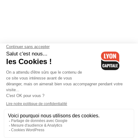
Contactez-nous
-
Mentions légales
-
CGV
-
Politique de
confidentialité
-
Gestion des cookies
-
Lyon Capitale TV
-
Archives
Lyon Capitale