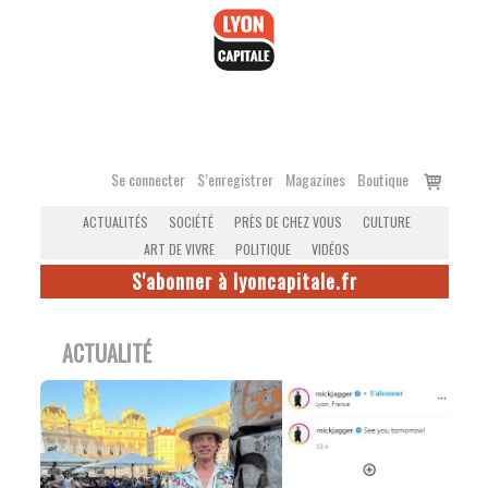
Accéder
au
contenu
Voir
Se connecter
S’enregistrer
Magazines
Boutique
le
ACTUALITÉS
SOCIÉTÉ
PRÈS DE CHEZ VOUS
CULTURE
panier
ART DE VIVRE
POLITIQUE
VIDÉOS
S'abonner à lyoncapitale.fr
ACTUALITÉ