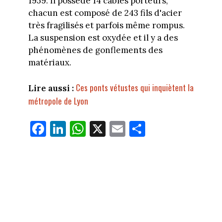
1959. Il possède 14 câbles porteurs,
chacun est composé de 243 fils d'acier
très fragilisés et parfois même rompus.
La suspension est oxydée et il y a des
phénomènes de gonflements des
matériaux.
Ces ponts vétustes qui inquiètent la
Lire aussi :
métropole de Lyon
Fa
Li
W
X
E
Pa
ce
nk
ha
m
rt
bo
ed
ts
ail
ag
ok
In
Ap
er
p