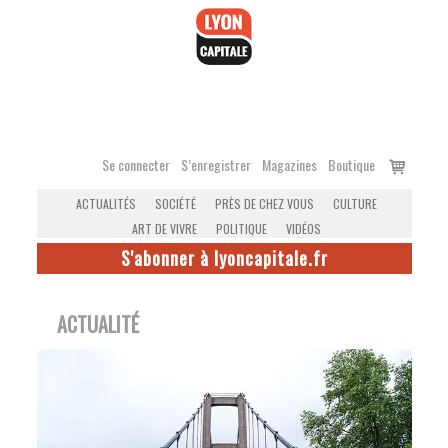
Accéder
au
contenu
Voir
Se connecter
S’enregistrer
Magazines
Boutique
le
ACTUALITÉS
SOCIÉTÉ
PRÈS DE CHEZ VOUS
CULTURE
panier
ART DE VIVRE
POLITIQUE
VIDÉOS
S'abonner à lyoncapitale.fr
ACTUALITÉ