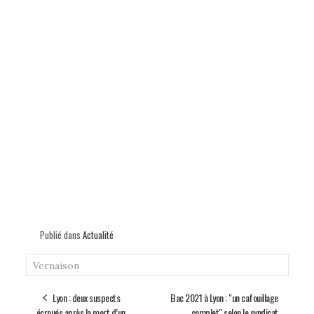
Publié dans
Actualité
Vernaison
Lyon : deux suspects
Bac 2021 à Lyon : "un cafouillage
écroués après la mort d’un
complet" selon le syndicat