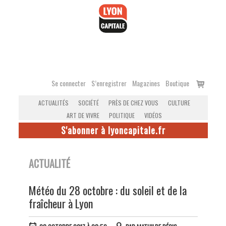
Accéder
au
contenu
Voir
Se connecter
S’enregistrer
Magazines
Boutique
le
ACTUALITÉS
SOCIÉTÉ
PRÈS DE CHEZ VOUS
CULTURE
panier
ART DE VIVRE
POLITIQUE
VIDÉOS
S'abonner à lyoncapitale.fr
ACTUALITÉ
Météo du 28 octobre : du soleil et de la
fraîcheur à Lyon