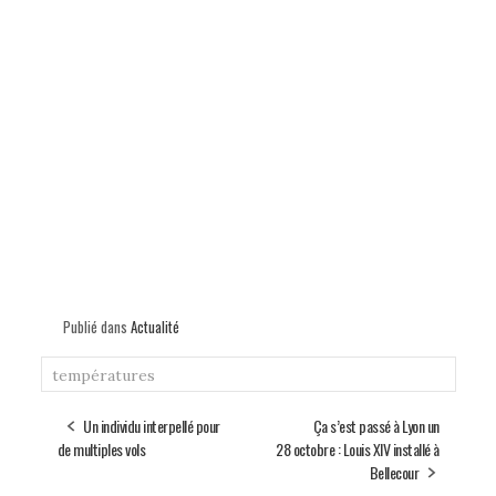
Publié dans
Actualité
températures
Un individu interpellé pour
Ça s’est passé à Lyon un
de multiples vols
28 octobre : Louis XIV installé à
Bellecour