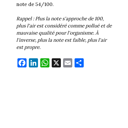
note de 54/100.
Rappel : Plus la note s'approche de 100,
plus l'air est considéré comme pollué et de
mauvaise qualité pour l'organisme. À
l'inverse, plus la note est faible, plus l'air
est propre.
Fa
Li
W
X
E
Pa
ce
nk
ha
m
rt
bo
ed
ts
ail
ag
ok
In
Ap
er
p