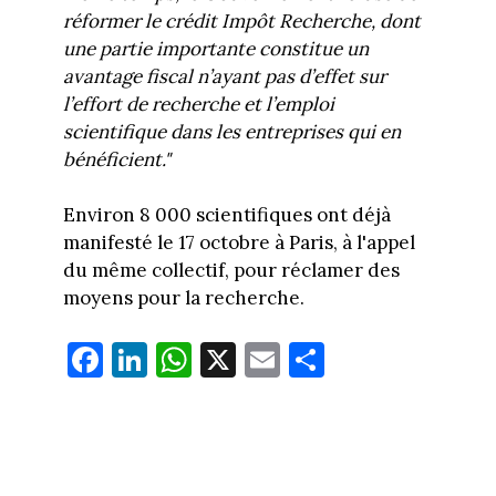
réformer le crédit Impôt Recherche, dont
une partie importante constitue un
avantage fiscal n’ayant pas d’effet sur
l’effort de recherche et l’emploi
scientifique dans les entreprises qui en
bénéficient."
Environ 8 000 scientifiques ont déjà
manifesté le 17 octobre à Paris, à l'appel
du même collectif, pour réclamer des
moyens pour la recherche.
Fa
Li
W
X
E
Pa
ce
nk
ha
m
rt
bo
ed
ts
ail
ag
ok
In
Ap
er