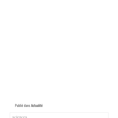
p
Publié dans
Actualité
sciences