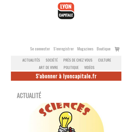
Accéder
au
contenu
Voir
Se connecter
S’enregistrer
Magazines
Boutique
le
ACTUALITÉS
SOCIÉTÉ
PRÈS DE CHEZ VOUS
CULTURE
panier
ART DE VIVRE
POLITIQUE
VIDÉOS
S'abonner à lyoncapitale.fr
ACTUALITÉ