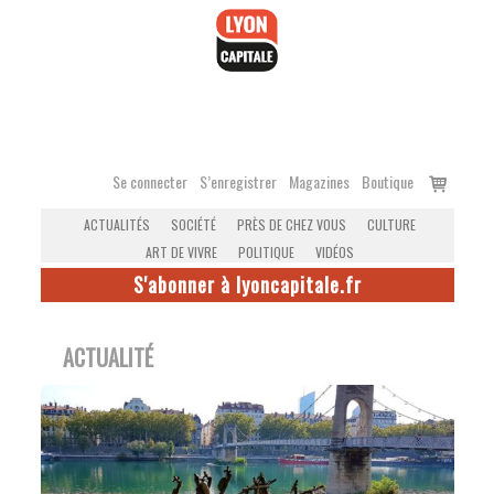
Accéder
au
contenu
Voir
Se connecter
S’enregistrer
Magazines
Boutique
le
ACTUALITÉS
SOCIÉTÉ
PRÈS DE CHEZ VOUS
CULTURE
panier
ART DE VIVRE
POLITIQUE
VIDÉOS
S'abonner à lyoncapitale.fr
ACTUALITÉ