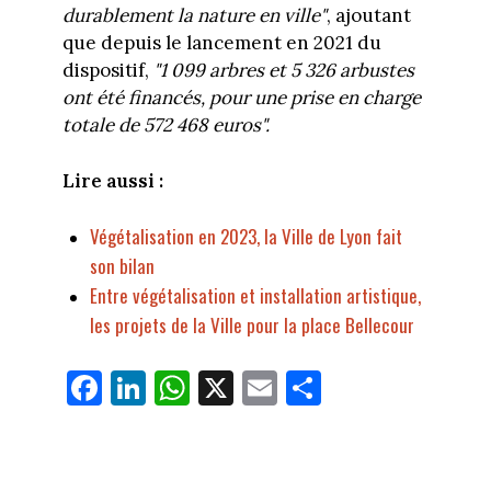
durablement la nature en ville"
, ajoutant
que depuis le lancement en 2021 du
dispositif,
"1 099 arbres et 5 326 arbustes
ont été financés, pour une prise en charge
totale de 572 468 euros".
Lire aussi :
Végétalisation en 2023, la Ville de Lyon fait
son bilan
Entre végétalisation et installation artistique,
les projets de la Ville pour la place Bellecour
Fa
Li
W
X
E
Pa
ce
nk
ha
m
rt
bo
ed
ts
ail
ag