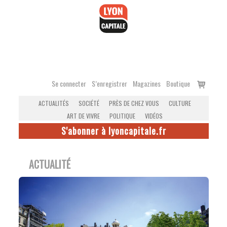
Accéder
au
contenu
Voir
Se connecter
S’enregistrer
Magazines
Boutique
le
ACTUALITÉS
SOCIÉTÉ
PRÈS DE CHEZ VOUS
CULTURE
panier
ART DE VIVRE
POLITIQUE
VIDÉOS
S'abonner à lyoncapitale.fr
ACTUALITÉ