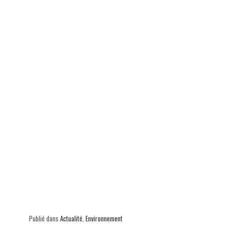
ok
In
Ap
er
p
Publié dans
Actualité
,
Environnement