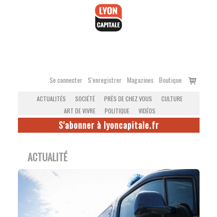
Accéder
au
contenu
Voir
Se connecter
S’enregistrer
Magazines
Boutique
le
ACTUALITÉS
SOCIÉTÉ
PRÈS DE CHEZ VOUS
CULTURE
panier
ART DE VIVRE
POLITIQUE
VIDÉOS
S'abonner à lyoncapitale.fr
ACTUALITÉ