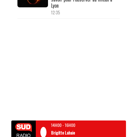
Lyon
12:35
14H00
-
16H00
Brigitte Lahaie