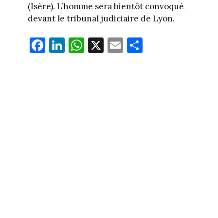
(Isère). L’homme sera bientôt convoqué
devant le tribunal judiciaire de Lyon.
Fa
Li
W
X
E
Pa
ce
nk
ha
m
rt
bo
ed
ts
ail
ag
ok
In
Ap
er
p