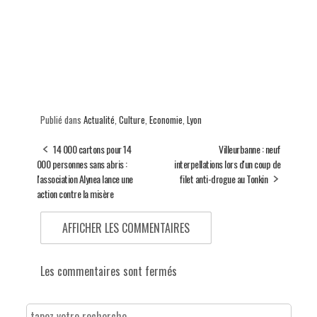
Publié dans
Actualité
,
Culture
,
Economie
,
Lyon
14 000 cartons pour 14
Villeurbanne : neuf
000 personnes sans abris :
interpellations lors d'un coup de
l'association Alynea lance une
filet anti-drogue au Tonkin
action contre la misère
AFFICHER LES COMMENTAIRES
Les commentaires sont fermés