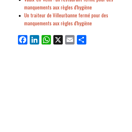
manquements aux règles d'hygiène
Un traiteur de Villeurbanne fermé pour des
manquements aux règles d'hygiène
Fa
Li
W
X
E
Pa
ce
nk
ha
m
rt
bo
ed
ts
ail
ag
ok
In
Ap
er
p