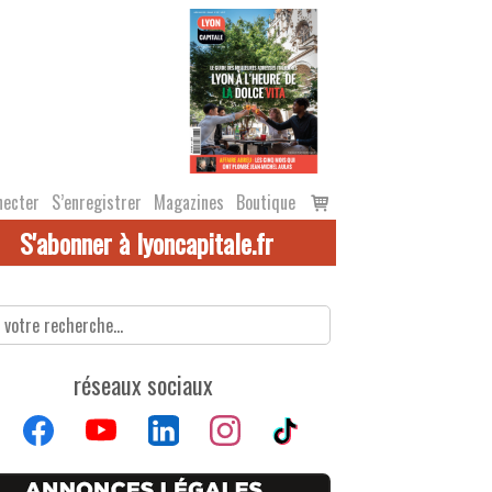
Voir
necter
S’enregistrer
Magazines
Boutique
le
S'abonner à lyoncapitale.fr
panier
réseaux sociaux