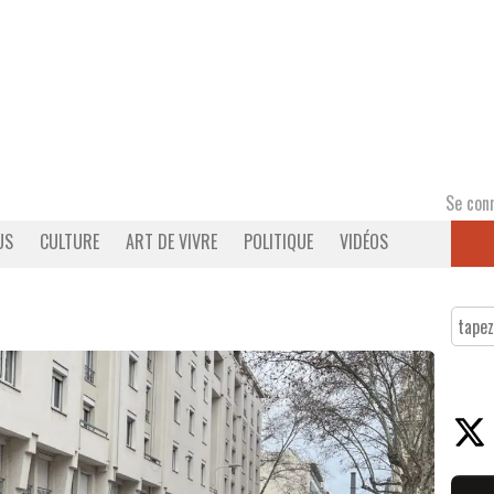
Se con
US
CULTURE
ART DE VIVRE
POLITIQUE
VIDÉOS