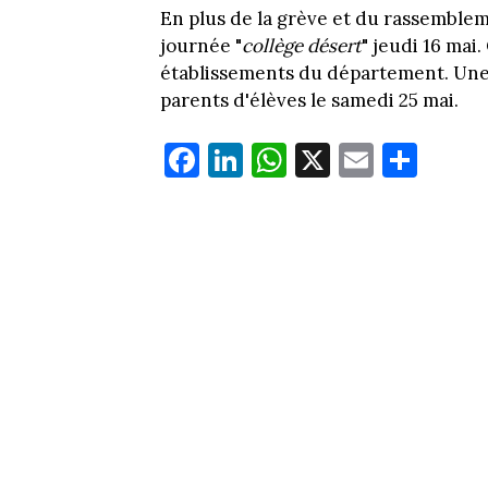
En plus de la grève et du rassemblem
journée "
collège désert
" jeudi 16 mai
établissements du département. Une 
parents d'élèves le samedi 25 mai.
Fa
Li
W
X
E
Pa
ce
nk
ha
m
rt
bo
ed
ts
ail
ag
ok
In
Ap
er
p