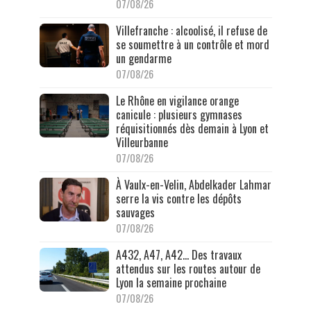
07/08/26
Villefranche : alcoolisé, il refuse de
se soumettre à un contrôle et mord
un gendarme
07/08/26
Le Rhône en vigilance orange
canicule : plusieurs gymnases
réquisitionnés dès demain à Lyon et
Villeurbanne
07/08/26
À Vaulx-en-Velin, Abdelkader Lahmar
serre la vis contre les dépôts
sauvages
07/08/26
A432, A47, A42… Des travaux
attendus sur les routes autour de
Lyon la semaine prochaine
07/08/26