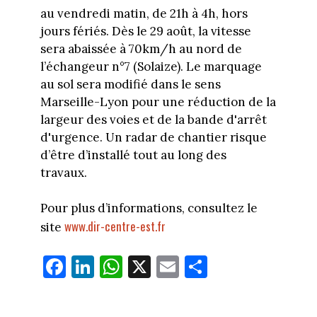
au vendredi matin, de 21h à 4h, hors
jours fériés. Dès le 29 août, la vitesse
sera abaissée à 70km/h au nord de
l’échangeur n°7 (Solaize). Le marquage
au sol sera modifié dans le sens
Marseille-Lyon pour une réduction de la
largeur des voies et de la bande d'arrêt
d'urgence. Un radar de chantier risque
d’être d’installé tout au long des
travaux.
Pour plus d’informations, consultez le
www.dir-centre-est.fr
site
Fa
Li
W
X
E
Pa
ce
nk
ha
m
rt
bo
ed
ts
ail
ag