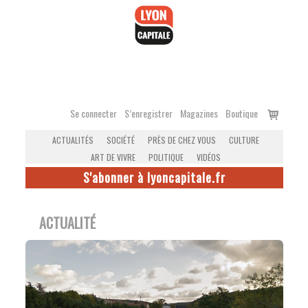
Accéder
au
contenu
Voir
Se connecter
S’enregistrer
Magazines
Boutique
le
ACTUALITÉS
SOCIÉTÉ
PRÈS DE CHEZ VOUS
CULTURE
panier
ART DE VIVRE
POLITIQUE
VIDÉOS
S'abonner à lyoncapitale.fr
ACTUALITÉ