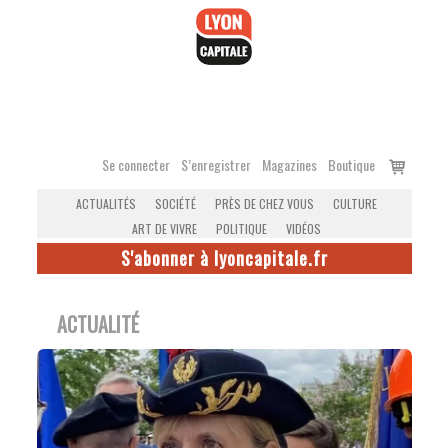
Accéder
au
contenu
Voir
Se connecter
S’enregistrer
Magazines
Boutique
le
ACTUALITÉS
SOCIÉTÉ
PRÈS DE CHEZ VOUS
CULTURE
panier
ART DE VIVRE
POLITIQUE
VIDÉOS
S'abonner à lyoncapitale.fr
ACTUALITÉ