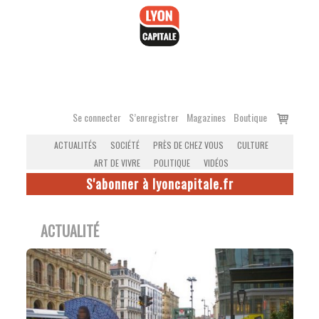
Accéder
au
contenu
Voir
Se connecter
S’enregistrer
Magazines
Boutique
le
ACTUALITÉS
SOCIÉTÉ
PRÈS DE CHEZ VOUS
CULTURE
panier
ART DE VIVRE
POLITIQUE
VIDÉOS
S'abonner à lyoncapitale.fr
ACTUALITÉ