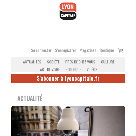
Accéder
au
contenu
Voir
Se connecter
S’enregistrer
Magazines
Boutique
le
ACTUALITÉS
SOCIÉTÉ
PRÈS DE CHEZ VOUS
CULTURE
panier
ART DE VIVRE
POLITIQUE
VIDÉOS
S'abonner à lyoncapitale.fr
ACTUALITÉ