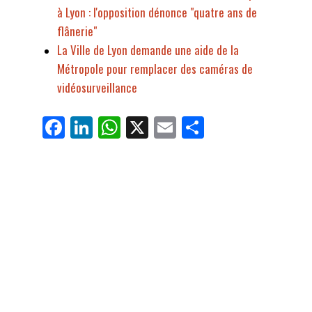
à Lyon : l'opposition dénonce "quatre ans de
flânerie"
La Ville de Lyon demande une aide de la
Métropole pour remplacer des caméras de
vidéosurveillance
Fa
Li
W
X
E
Pa
ce
nk
ha
m
rt
bo
ed
ts
ail
ag
ok
In
Ap
er
p