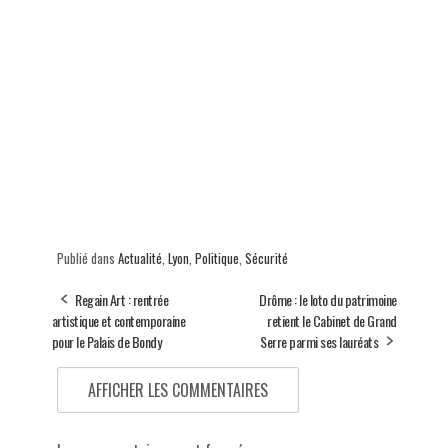
Publié dans
Actualité
,
Lyon
,
Politique
,
Sécurité
Regain Art : rentrée
Drôme : le loto du patrimoine
artistique et contemporaine
retient le Cabinet de Grand
pour le Palais de Bondy
Serre parmi ses lauréats
AFFICHER LES COMMENTAIRES