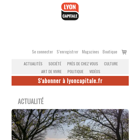
Accéder
au
contenu
Voir
Se connecter
S’enregistrer
Magazines
Boutique
le
ACTUALITÉS
SOCIÉTÉ
PRÈS DE CHEZ VOUS
CULTURE
panier
ART DE VIVRE
POLITIQUE
VIDÉOS
S'abonner à lyoncapitale.fr
ACTUALITÉ