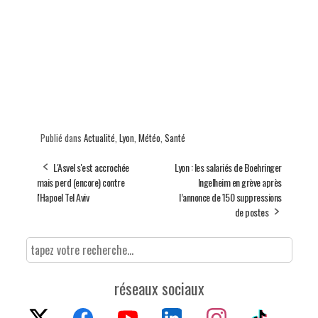
Publié dans
Actualité
,
Lyon
,
Météo
,
Santé
L'Asvel s'est accrochée
Lyon : les salariés de Boehringer
mais perd (encore) contre
Ingelheim en grève après
l'Hapoel Tel Aviv
l’annonce de 150 suppressions
de postes
réseaux sociaux