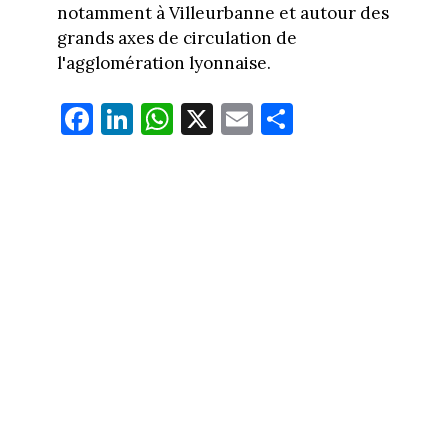
notamment à Villeurbanne et autour des
grands axes de circulation de
l'agglomération lyonnaise.
Fa
Li
W
X
E
Pa
ce
nk
ha
m
rt
bo
ed
ts
ail
ag
ok
In
Ap
er
p