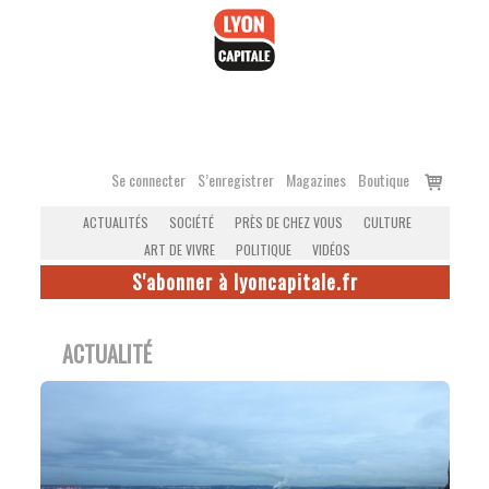
Accéder
au
contenu
Voir
Se connecter
S’enregistrer
Magazines
Boutique
le
ACTUALITÉS
SOCIÉTÉ
PRÈS DE CHEZ VOUS
CULTURE
panier
ART DE VIVRE
POLITIQUE
VIDÉOS
S'abonner à lyoncapitale.fr
ACTUALITÉ