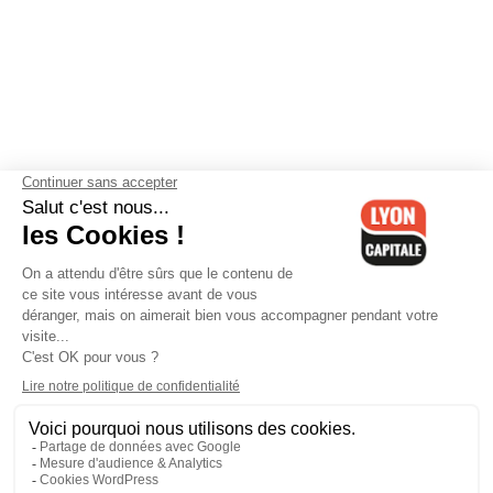
Contactez-nous
-
Mentions légales
-
CGV
-
Politique de
confidentialité
-
Gestion des cookies
-
Lyon Capitale TV
-
Archives
Lyon Capitale