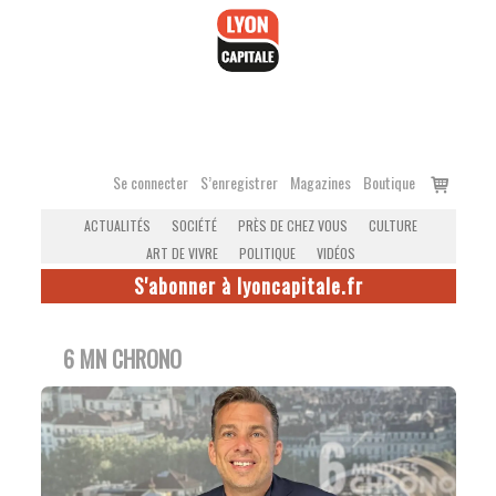
Accéder
au
contenu
Voir
Se connecter
S’enregistrer
Magazines
Boutique
le
ACTUALITÉS
SOCIÉTÉ
PRÈS DE CHEZ VOUS
CULTURE
panier
ART DE VIVRE
POLITIQUE
VIDÉOS
S'abonner à lyoncapitale.fr
6 MN CHRONO