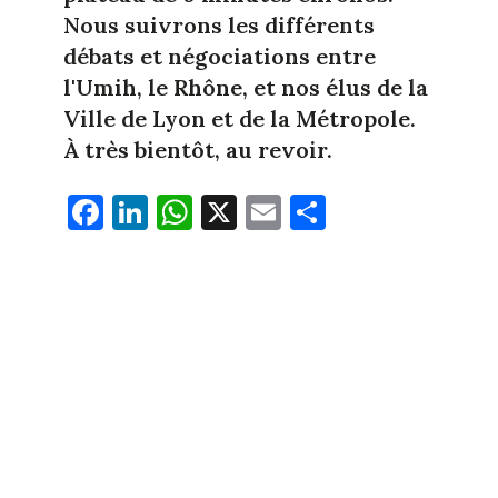
Nous suivrons les différents
débats et négociations entre
l'Umih, le Rhône, et nos élus de la
Ville de Lyon et de la Métropole.
À très bientôt, au revoir.
Fa
Li
W
X
E
Pa
ce
nk
ha
m
rt
bo
ed
ts
ail
ag
ok
In
Ap
er
p