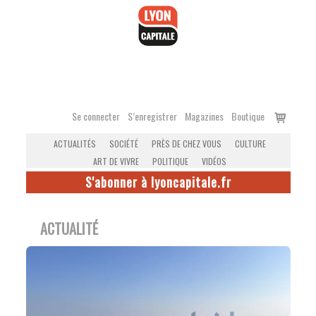
Accéder
au
contenu
Voir
Se connecter
S’enregistrer
Magazines
Boutique
le
ACTUALITÉS
SOCIÉTÉ
PRÈS DE CHEZ VOUS
CULTURE
panier
ART DE VIVRE
POLITIQUE
VIDÉOS
S'abonner à lyoncapitale.fr
ACTUALITÉ