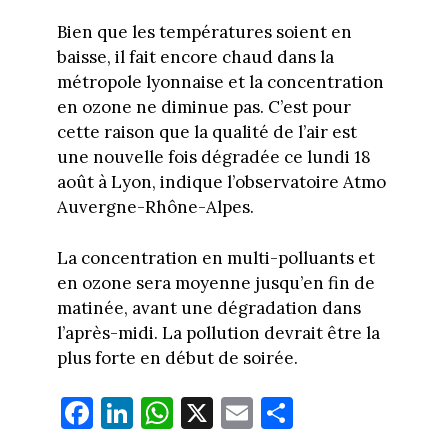
Bien que les températures soient en
baisse, il fait encore chaud dans la
métropole lyonnaise et la concentration
en ozone ne diminue pas. C’est pour
cette raison que la qualité de l’air est
une nouvelle fois dégradée ce lundi 18
août à Lyon, indique l’observatoire Atmo
Auvergne-Rhône-Alpes.
La concentration en multi-polluants et
en ozone sera moyenne jusqu’en fin de
matinée, avant une dégradation dans
l’après-midi. La pollution devrait être la
plus forte en début de soirée.
Fa
Li
W
X
E
Pa
ce
nk
ha
m
rt