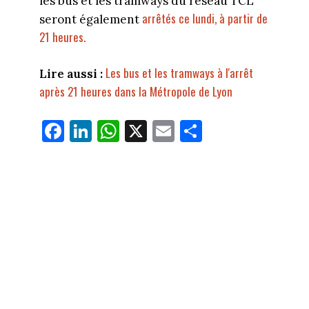
les bus et les tramways du réseau TCL
arrêtés ce lundi, à partir de
seront également
21 heures.
Les bus et les tramways à l'arrêt
Lire aussi :
après 21 heures dans la Métropole de Lyon
Fa
Li
W
X
E
Pa
ce
nk
ha
m
rt
bo
ed
ts
ail
ag
ok
In
Ap
er
p