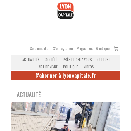
Accéder
au
contenu
Voir
Se connecter
S’enregistrer
Magazines
Boutique
le
ACTUALITÉS
SOCIÉTÉ
PRÈS DE CHEZ VOUS
CULTURE
panier
ART DE VIVRE
POLITIQUE
VIDÉOS
S'abonner à lyoncapitale.fr
ACTUALITÉ