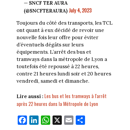
— SNCF TER AURA
July 4, 2023
(@SNCFTERAURA)
Toujours du côté des transports, les TCL
ont quant à eux décidé de revoir une
nouvelle fois leur offre pour éviter
d’éventuels dégâts sur leurs
équipements. L’arrêt des bus et
tramways dans la métropole de Lyon a
toutefois été repoussé à 22 heures,
contre 21 heures lundi soir et 20 heures
vendredi, samedi et dimanche.
Les bus et les tramways à l'arrêt
Lire aussi :
après 22 heures dans la Métropole de Lyon
Fa
Li
W
X
E
Pa
ce
nk
ha
m
rt