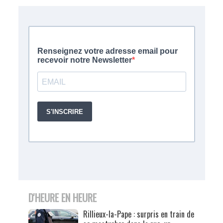
D'HEURE EN HEURE
Rillieux-la-Pape : surpris en train de