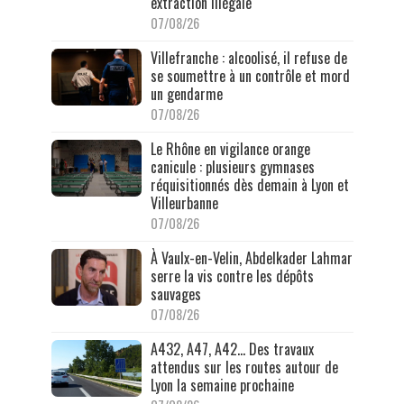
extraction illégale
07/08/26
Villefranche : alcoolisé, il refuse de
se soumettre à un contrôle et mord
un gendarme
07/08/26
Le Rhône en vigilance orange
canicule : plusieurs gymnases
réquisitionnés dès demain à Lyon et
Villeurbanne
07/08/26
À Vaulx-en-Velin, Abdelkader Lahmar
serre la vis contre les dépôts
sauvages
07/08/26
A432, A47, A42… Des travaux
attendus sur les routes autour de
Lyon la semaine prochaine