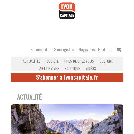
Accéder
au
contenu
Voir
Se connecter
S’enregistrer
Magazines
Boutique
le
ACTUALITÉS
SOCIÉTÉ
PRÈS DE CHEZ VOUS
CULTURE
panier
ART DE VIVRE
POLITIQUE
VIDÉOS
S'abonner à lyoncapitale.fr
ACTUALITÉ