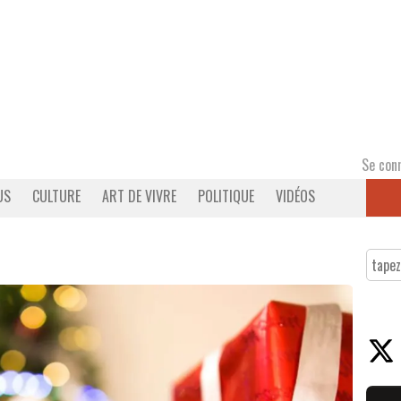
Se con
US
CULTURE
ART DE VIVRE
POLITIQUE
VIDÉOS