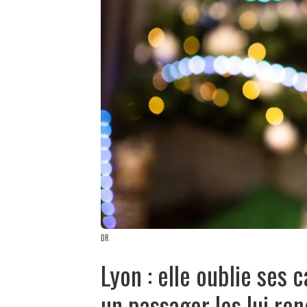
DR
Lyon : elle oublie ses 
un passager les lui ren