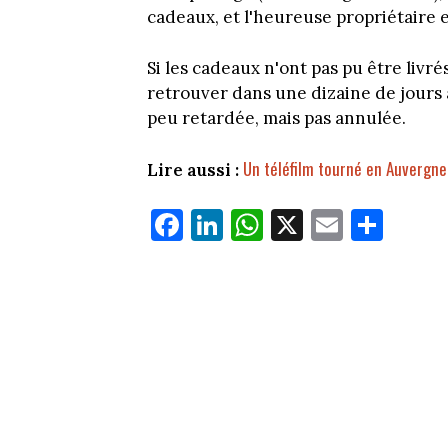
cadeaux, et l'heureuse propriétaire 
Si les cadeaux n'ont pas pu être livr
retrouver dans une dizaine de jours 
peu retardée, mais pas annulée.
Un téléfilm tourné en Auvergne
Lire aussi :
Fa
Li
W
X
E
Pa
ce
nk
ha
m
rt
bo
ed
ts
ail
ag
ok
In
Ap
er
p