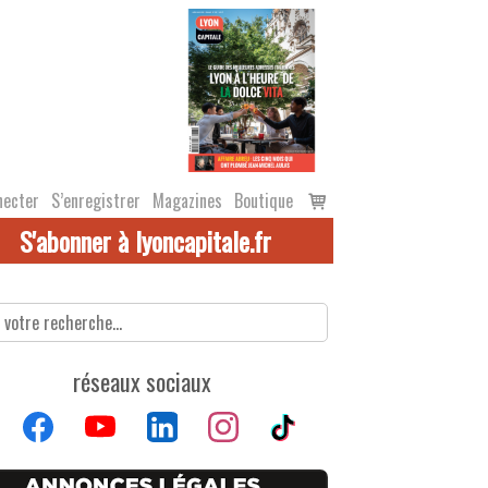
Voir
necter
S’enregistrer
Magazines
Boutique
le
S'abonner à lyoncapitale.fr
panier
réseaux sociaux