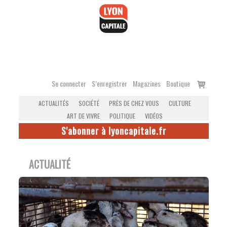
Accéder
au
contenu
Voir
Se connecter
S’enregistrer
Magazines
Boutique
le
ACTUALITÉS
SOCIÉTÉ
PRÈS DE CHEZ VOUS
CULTURE
panier
ART DE VIVRE
POLITIQUE
VIDÉOS
S'abonner à lyoncapitale.fr
ACTUALITÉ