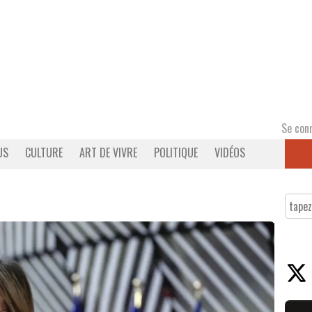
Se con
US
CULTURE
ART DE VIVRE
POLITIQUE
VIDÉOS