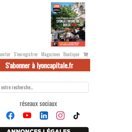
Voir
necter
S’enregistrer
Magazines
Boutique
le
S'abonner à lyoncapitale.fr
panier
réseaux sociaux