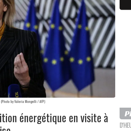
(Photo by Valeria Mongelli / AFP)
ition énergétique en visite à
D'HE
ise