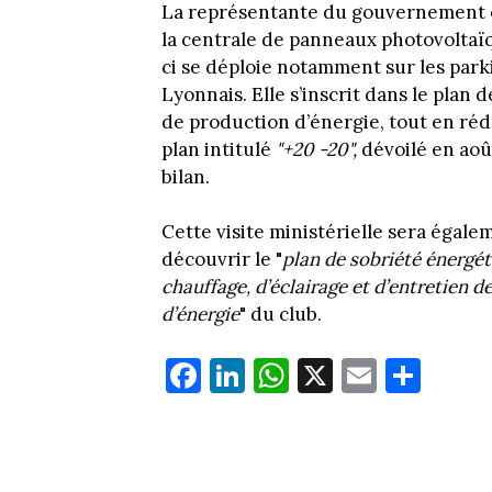
La représentante du gouvernement es
la centrale de panneaux photovoltaïq
ci se déploie notamment sur les park
Lyonnais. Elle s’inscrit dans le plan
de production d’énergie, tout en ré
plan intitulé
"+20 -20",
dévoilé en aoû
bilan.
Cette visite ministérielle sera égal
découvrir le "
plan de sobriété énergét
chauffage, d’éclairage et d’entretien 
d’énergie
" du club.
Fa
Li
W
X
E
Pa
ce
nk
ha
m
rt
bo
ed
ts
ail
ag
ok
In
Ap
er