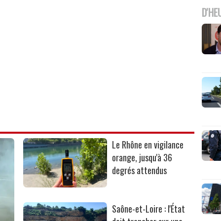
D'HE
Le Rhône en vigilance
orange, jusqu'à 36
degrés attendus
Saône-et-Loire : l'État