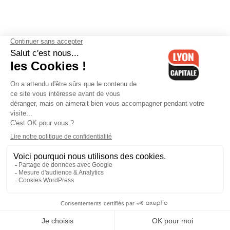
Contactez-nous
-
Mentions légales
-
CGV
-
Politique de
confidentialité
-
Gestion des cookies
-
Lyon Capitale TV
-
Archives
Lyon Capitale
Lyon Capitale - 51 avenue Maréchal Foch - CS 40091 - 69456 Lyon
Cedex 06