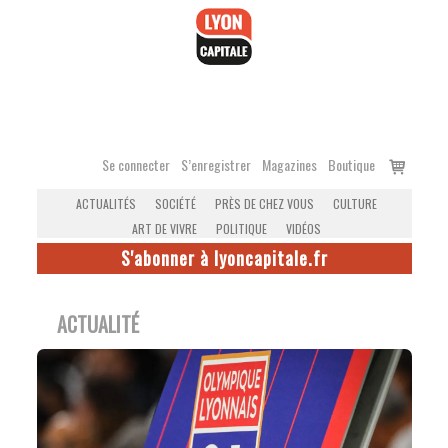
Accéder
au
contenu
Voir
Se connecter
S’enregistrer
Magazines
Boutique
le
ACTUALITÉS
SOCIÉTÉ
PRÈS DE CHEZ VOUS
CULTURE
panier
ART DE VIVRE
POLITIQUE
VIDÉOS
S'abonner à lyoncapitale.fr
ACTUALITÉ