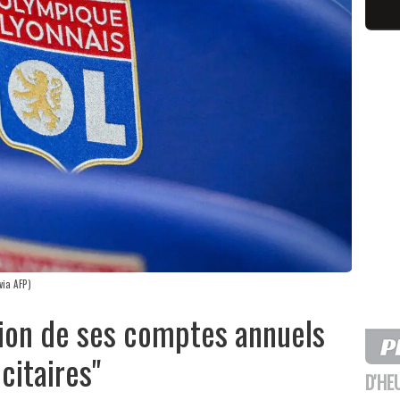
via AFP)
tion de ses comptes annuels
citaires"
D'HE