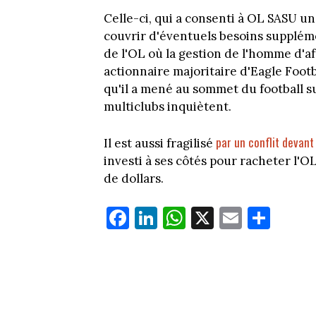
Celle-ci, qui a consenti à OL SASU u
couvrir d'éventuels besoins suppléme
de l'OL où la gestion de l'homme d'aff
actionnaire majoritaire d'Eagle Footb
qu'il a mené au sommet du football s
multiclubs inquiètent.
par un conflit devant
Il est aussi fragilisé
investi à ses côtés pour racheter l'O
de dollars.
Fa
Li
W
X
E
Pa
ce
nk
ha
m
rt
bo
ed
ts
ail
ag
ok
In
Ap
er
p