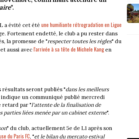
aire
".
une humiliante rétrogradation en Ligue
L a évité cet été
e. Fortement endetté, le club a pu rester dans
és, la promesse de "
respecter toutes les règles
" du
l'arrivée à sa tête de Michele Kang
 et aussi avec
en
 résultats seront publiés "
dans les meilleurs
, indique un communiqué publié mercredi
e retard par "
l'attente de la finalisation de
es parties liées menée par un cabinet externe
".
son
" du club, actuellement 5e de L1 après son
use du Paris FC
, "
et le bilan du mercato estival