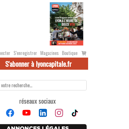
Voir
necter
S’enregistrer
Magazines
Boutique
le
S'abonner à lyoncapitale.fr
panier
réseaux sociaux