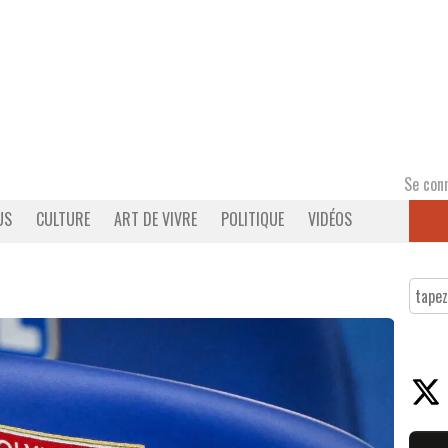
Se con
US
CULTURE
ART DE VIVRE
POLITIQUE
VIDÉOS