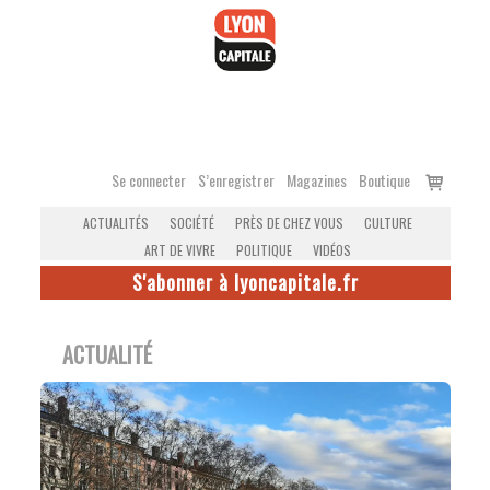
Accéder
au
contenu
Voir
Se connecter
S’enregistrer
Magazines
Boutique
le
ACTUALITÉS
SOCIÉTÉ
PRÈS DE CHEZ VOUS
CULTURE
panier
ART DE VIVRE
POLITIQUE
VIDÉOS
S'abonner à lyoncapitale.fr
ACTUALITÉ