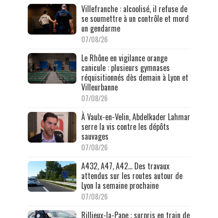
Villefranche : alcoolisé, il refuse de
se soumettre à un contrôle et mord
un gendarme
07/08/26
Le Rhône en vigilance orange
canicule : plusieurs gymnases
réquisitionnés dès demain à Lyon et
Villeurbanne
07/08/26
À Vaulx-en-Velin, Abdelkader Lahmar
serre la vis contre les dépôts
sauvages
07/08/26
A432, A47, A42… Des travaux
attendus sur les routes autour de
Lyon la semaine prochaine
07/08/26
Rillieux-la-Pape : surpris en train de