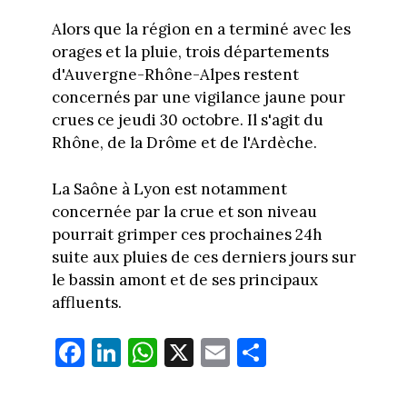
Alors que la région en a terminé avec les
orages et la pluie, trois départements
d'Auvergne-Rhône-Alpes restent
concernés par une vigilance jaune pour
crues ce jeudi 30 octobre. Il s'agit du
Rhône, de la Drôme et de l'Ardèche.
La Saône à Lyon est notamment
concernée par la crue et son niveau
pourrait grimper ces prochaines 24h
suite aux pluies de ces derniers jours sur
le bassin amont et de ses principaux
affluents.
Fa
Li
W
X
E
Pa
ce
nk
ha
m
rt