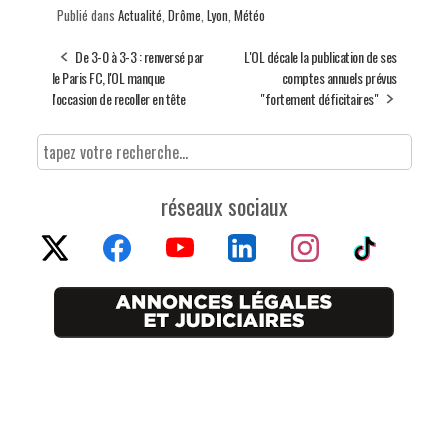
Publié dans
Actualité
,
Drôme
,
Lyon
,
Météo
De 3-0 à 3-3 : renversé par
L'OL décale la publication de ses
le Paris FC, l'OL manque
comptes annuels prévus
l'occasion de recoller en tête
"fortement déficitaires"
réseaux sociaux