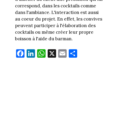
correspond, dans les cocktails comme
dans l'ambiance. L'interaction est aussi
au coeur du projet. En effet, les convives
peuvent participer à l'élaboration des
cocktails ou même créer leur propre
boisson à l'aide du barman.
Fa
Li
W
X
E
Pa
ce
nk
ha
m
rt
bo
ed
ts
ail
ag
ok
In
Ap
er
p