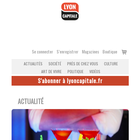
Accéder
au
contenu
Voir
Se connecter
S’enregistrer
Magazines
Boutique
le
ACTUALITÉS
SOCIÉTÉ
PRÈS DE CHEZ VOUS
CULTURE
panier
ART DE VIVRE
POLITIQUE
VIDÉOS
S'abonner à lyoncapitale.fr
ACTUALITÉ