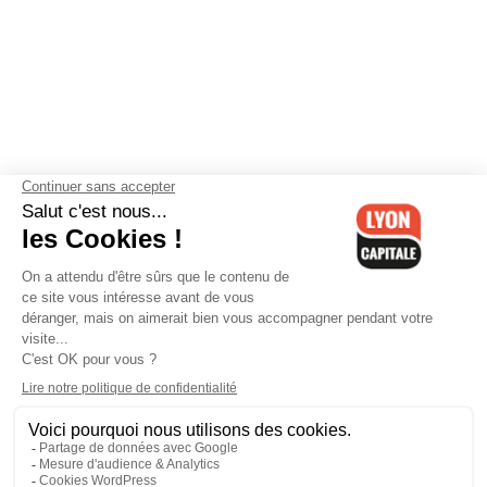
Contactez-nous
-
Mentions légales
-
CGV
-
Politique de
confidentialité
-
Gestion des cookies
-
Lyon Capitale TV
-
Archives