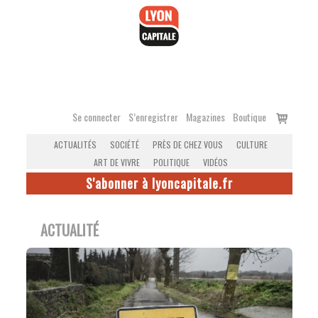
Accéder
au
contenu
Voir
Se connecter
S’enregistrer
Magazines
Boutique
le
ACTUALITÉS
SOCIÉTÉ
PRÈS DE CHEZ VOUS
CULTURE
panier
ART DE VIVRE
POLITIQUE
VIDÉOS
S'abonner à lyoncapitale.fr
ACTUALITÉ