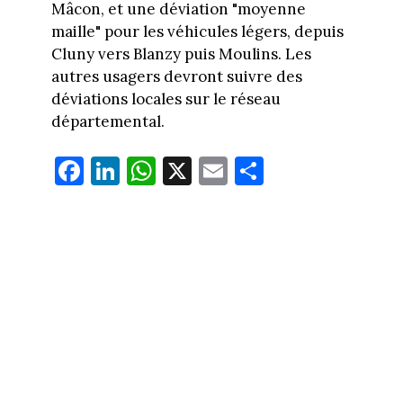
Mâcon, et une déviation "moyenne
maille" pour les véhicules légers, depuis
Cluny vers Blanzy puis Moulins. Les
autres usagers devront suivre des
déviations locales sur le réseau
départemental.
Fa
Li
W
X
E
Pa
ce
nk
ha
m
rt
bo
ed
ts
ail
ag
ok
In
Ap
er
p