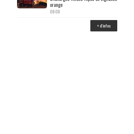
orange
08:08
+ d'infos