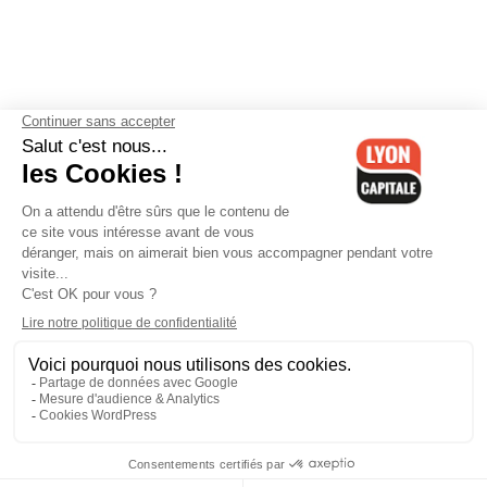
Contactez-nous
-
Mentions légales
-
CGV
-
Politique de
confidentialité
-
Gestion des cookies
-
Lyon Capitale TV
-
Archives
Lyon Capitale
Lyon Capitale - 51 avenue Maréchal Foch - CS 40091 - 69456 Lyon
Cedex 06