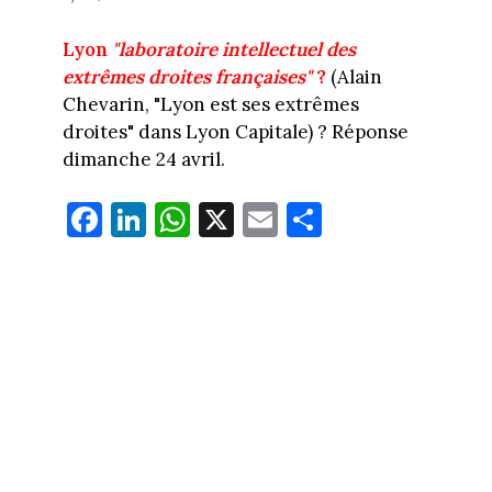
Lyon
"laboratoire intellectuel des
extrêmes droites françaises"
?
(Alain
Chevarin, "Lyon est ses extrêmes
droites" dans Lyon Capitale) ? Réponse
dimanche 24 avril.
Fa
Li
W
X
E
Pa
ce
nk
ha
m
rt
bo
ed
ts
ail
ag
ok
In
Ap
er
p