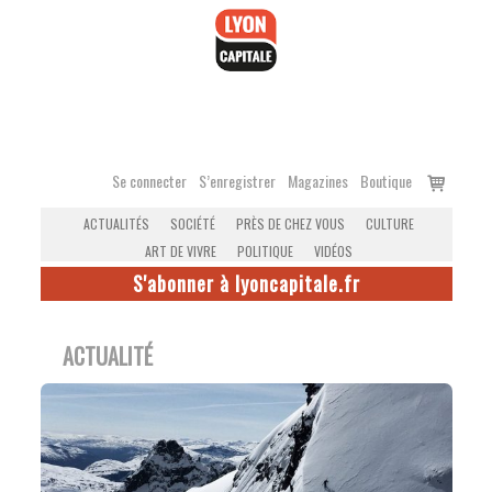
Accéder
au
contenu
Voir
Se connecter
S’enregistrer
Magazines
Boutique
le
ACTUALITÉS
SOCIÉTÉ
PRÈS DE CHEZ VOUS
CULTURE
panier
ART DE VIVRE
POLITIQUE
VIDÉOS
S'abonner à lyoncapitale.fr
ACTUALITÉ