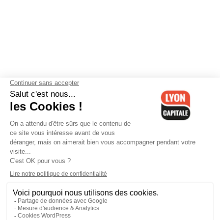
Contactez-nous
-
Mentions légales
-
CGV
-
Politique de
confidentialité
-
Gestion des cookies
-
Lyon Capitale TV
-
Archives
Lyon Capitale