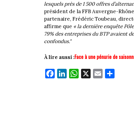
lesquels près de 1 500 offres d’altern
président de la FFB Auvergne-Rhône-
partenaire, Frédéric Toubeau, direc
affirme que
« la dernière enquête Pôle
79% des entreprises du BTP avaient des
confondus."
Face à une pénurie de saisonn
À lire aussi :
Fa
Li
W
X
E
Pa
ce
nk
ha
m
rt
bo
ed
ts
ail
ag
ok
In
Ap
er
p