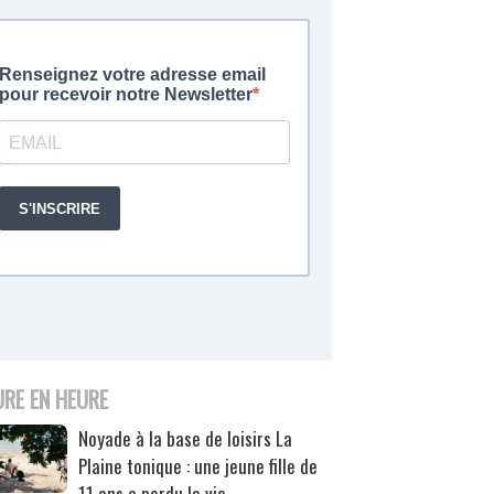
URE EN HEURE
Noyade à la base de loisirs La
Plaine tonique : une jeune fille de
11 ans a perdu la vie