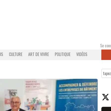
Se con
US
CULTURE
ART DE VIVRE
POLITIQUE
VIDÉOS