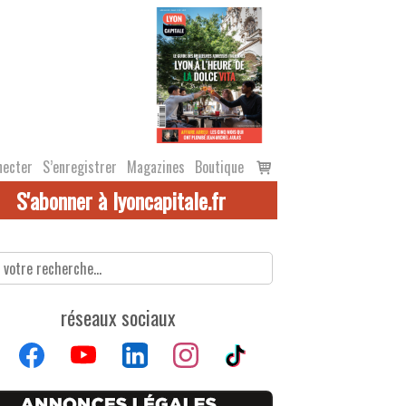
Voir
necter
S’enregistrer
Magazines
Boutique
le
S'abonner à lyoncapitale.fr
panier
réseaux sociaux