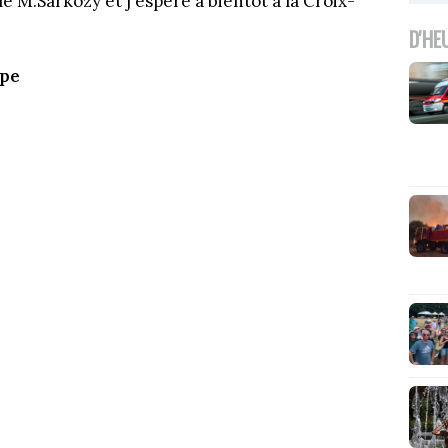
 M.Sarkozy et j'espère à bientôt à la Croix-
D'HE
ipe