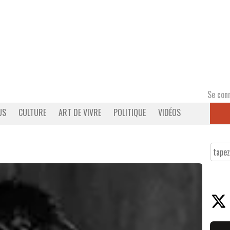
Se con
US
CULTURE
ART DE VIVRE
POLITIQUE
VIDÉOS