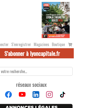
Voir
necter
S’enregistrer
Magazines
Boutique
le
S'abonner à lyoncapitale.fr
panier
réseaux sociaux