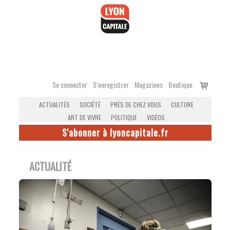
Accéder
au
contenu
Voir
Se connecter
S’enregistrer
Magazines
Boutique
le
ACTUALITÉS
SOCIÉTÉ
PRÈS DE CHEZ VOUS
CULTURE
panier
ART DE VIVRE
POLITIQUE
VIDÉOS
S'abonner à lyoncapitale.fr
ACTUALITÉ