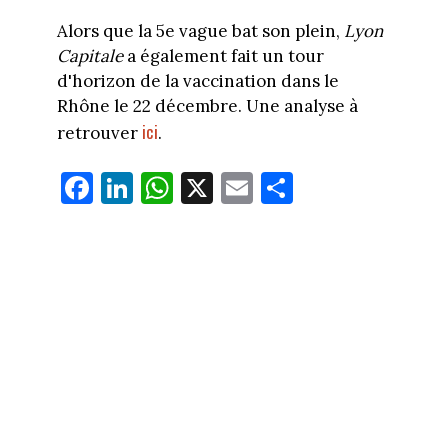
Alors que la 5e vague bat son plein,
Lyon
Capitale
a également fait un tour
d'horizon de la vaccination dans le
Rhône le 22 décembre. Une analyse à
ici
retrouver
.
Fa
Li
W
X
E
Pa
ce
nk
ha
m
rt
bo
ed
ts
ail
ag
ok
In
Ap
er
p