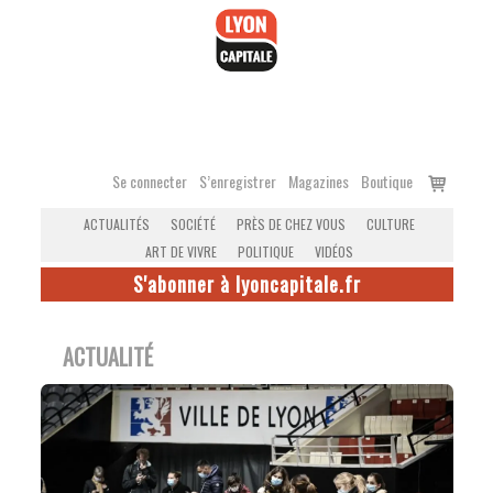
Accéder
au
contenu
Voir
Se connecter
S’enregistrer
Magazines
Boutique
le
ACTUALITÉS
SOCIÉTÉ
PRÈS DE CHEZ VOUS
CULTURE
panier
ART DE VIVRE
POLITIQUE
VIDÉOS
S'abonner à lyoncapitale.fr
ACTUALITÉ