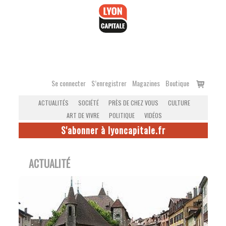
Accéder
au
contenu
Voir
Se connecter
S’enregistrer
Magazines
Boutique
le
ACTUALITÉS
SOCIÉTÉ
PRÈS DE CHEZ VOUS
CULTURE
panier
ART DE VIVRE
POLITIQUE
VIDÉOS
S'abonner à lyoncapitale.fr
ACTUALITÉ