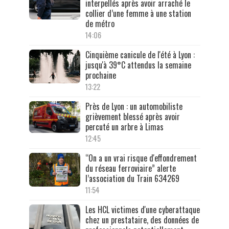
interpellés après avoir arraché le
collier d’une femme à une station
de métro
14:06
Cinquième canicule de l'été à Lyon :
jusqu'à 39°C attendus la semaine
prochaine
13:22
Près de Lyon : un automobiliste
grièvement blessé après avoir
percuté un arbre à Limas
12:45
“On a un vrai risque d'effondrement
du réseau ferroviaire” alerte
l’association du Train 634269
11:54
Les HCL victimes d'une cyberattaque
chez un prestataire, des données de