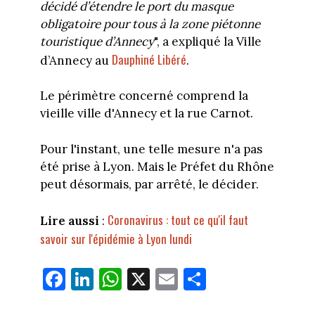
décidé d’étendre le port du masque
obligatoire pour tous à la zone piétonne
touristique d’Annecy
", a expliqué la Ville
Dauphiné Libéré
d’Annecy au
.
Le périmètre concerné comprend la
vieille ville d'Annecy et la rue Carnot.
Pour l'instant, une telle mesure n'a pas
été prise à Lyon. Mais le Préfet du Rhône
peut désormais, par arrêté, le décider.
Coronavirus : tout ce qu'il faut
Lire aussi
:
savoir sur l'épidémie à Lyon lundi
Fa
Li
W
X
E
Pa
ce
nk
ha
m
rt