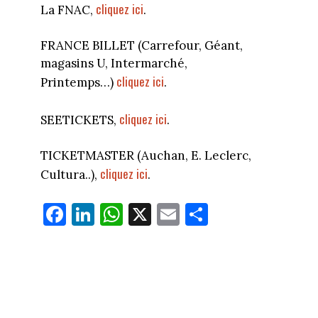
cliquez ici
La FNAC,
.
FRANCE BILLET (Carrefour, Géant,
magasins U, Intermarché,
cliquez ici
Printemps…)
.
cliquez ici
SEETICKETS,
.
TICKETMASTER (Auchan, E. Leclerc,
cliquez ici
Cultura..),
.
Fa
Li
W
X
E
Pa
ce
nk
ha
m
rt
bo
ed
ts
ail
ag
ok
In
Ap
er
p