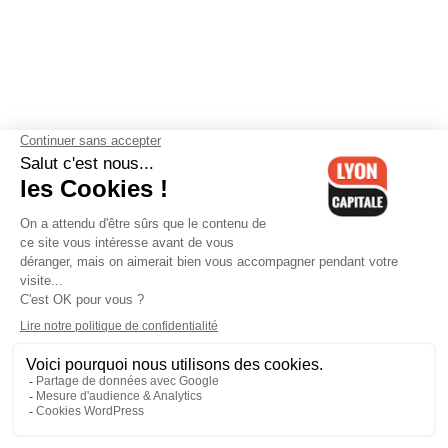
Contactez-nous
-
Mentions légales
-
CGV
-
Politique de
confidentialité
-
Gestion des cookies
-
Lyon Capitale TV
-
Archives
Lyon Capitale
Lyon Capitale - 51 avenue Maréchal Foch - CS 40091 - 69456 Lyon