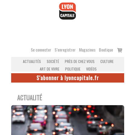
Accéder
au
contenu
Voir
Se connecter
S’enregistrer
Magazines
Boutique
le
ACTUALITÉS
SOCIÉTÉ
PRÈS DE CHEZ VOUS
CULTURE
panier
ART DE VIVRE
POLITIQUE
VIDÉOS
S'abonner à lyoncapitale.fr
ACTUALITÉ