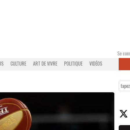
Se con
US
CULTURE
ART DE VIVRE
POLITIQUE
VIDÉOS