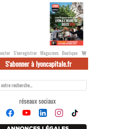
Voir
necter
S’enregistrer
Magazines
Boutique
le
S'abonner à lyoncapitale.fr
panier
réseaux sociaux