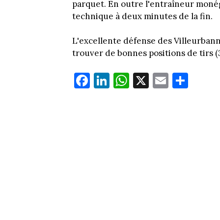
parquet. En outre l'entraîneur moné
technique à deux minutes de la fin.
L'excellente défense des Villeurban
trouver de bonnes positions de tirs (
Fa
Li
W
X
E
Pa
ce
nk
ha
m
rt
bo
ed
ts
ail
ag
ok
In
Ap
er
p