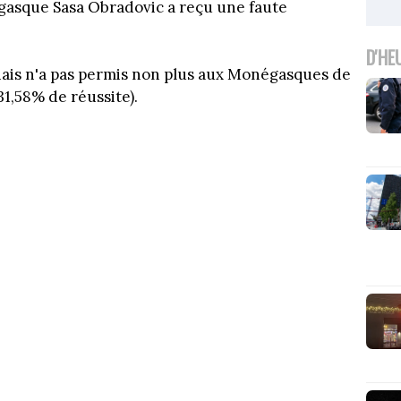
gasque Sasa Obradovic a reçu une faute
D'HE
nais n'a pas permis non plus aux Monégasques de
31,58% de réussite).