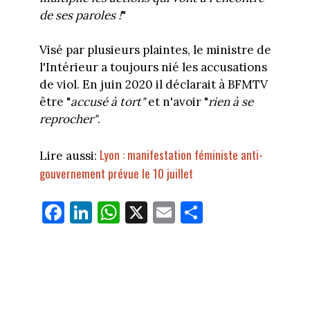
de ses paroles !
"
Visé par plusieurs plaintes, le ministre de
l'Intérieur a toujours nié les accusations
de viol. En juin 2020 il déclarait à BFMTV
être "
accusé à tort"
et n'avoir "
rien à se
reprocher"
.
Lyon : manifestation féministe anti-
Lire aussi:
gouvernement prévue le 10 juillet
Fa
Li
W
X
E
Pa
ce
nk
ha
m
rt
bo
ed
ts
ail
ag
ok
In
Ap
er
p