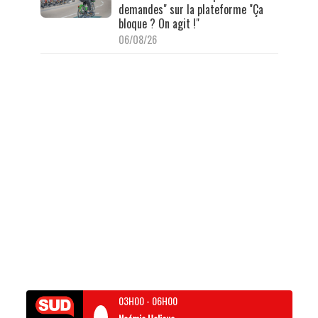
demandes" sur la plateforme "Ça
bloque ? On agit !"
06/08/26
03H00
-
06H00