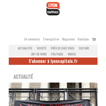
Accéder
au
contenu
Voir
Se connecter
S’enregistrer
Magazines
Boutique
le
ACTUALITÉS
SOCIÉTÉ
PRÈS DE CHEZ VOUS
CULTURE
panier
ART DE VIVRE
POLITIQUE
VIDÉOS
S'abonner à lyoncapitale.fr
ACTUALITÉ