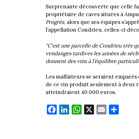
Surprenante découverte que celle fai
propriétaire de caves situées à Ampu
Progrès
, alors que ses équipes s’app
l’appellation Condrieu, celles-ci déc
"C’est une parcelle de Condrieu très qu
vendanges tardives les années de séche
donnent des vins à l’équilibre particuli
Les malfaiteurs se seraient emparés d
de ce vin produit seulement à deux r
atteindraient 40 000 euros.
Fa
Li
W
X
E
Pa
ce
nk
ha
m
rt
bo
ed
ts
ail
ag