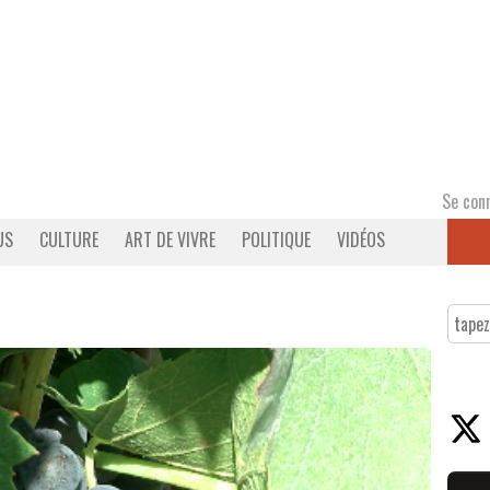
Se con
US
CULTURE
ART DE VIVRE
POLITIQUE
VIDÉOS