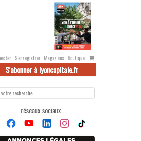
Voir
necter
S’enregistrer
Magazines
Boutique
le
S'abonner à lyoncapitale.fr
panier
réseaux sociaux