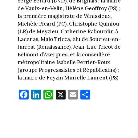
Serge Bérard (DVD), de Brignais ; la maire
de Vaulx-en-Velin, Hélène Geoffroy (PS) ;
la première magistrate de Vénissieux,
Michèle Picard (PC), Christophe Quiniou
(LR) de Meyzieu, Catherine Rabourdin à
Lacenas, Malo Tricca, élu de Soucieu-en-
Jarrest (Renaissance), Jean-Luc Tricot de
Belmont d’Azergues, et la conseillère
métropolitaine Isabelle Perriet-Roux
(groupe Progresssistes et Républicains) ;
la maire de Feyzin Murielle Laurent (PS)
Fa
Li
W
X
E
Pa
ce
nk
ha
m
rt
bo
ed
ts
ail
ag
ok
In
Ap
er
p