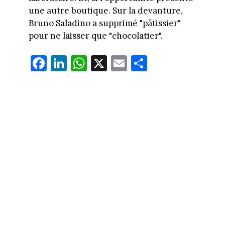
une autre boutique. Sur la devanture,
Bruno Saladino a supprimé "pâtissier"
pour ne laisser que "chocolatier".
Fa
Li
W
X
E
Pa
ce
nk
ha
m
rt
bo
ed
ts
ail
ag
ok
In
Ap
er
p