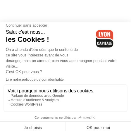
Contactez-nous
-
Mentions légales
-
CGV
-
Politique de
confidentialité
-
Gestion des cookies
-
Lyon Capitale TV
-
Archives
Lyon Capitale
Lyon Capitale - 51 avenue Maréchal Foch - CS 40091 - 69456 Lyon
Cedex 06