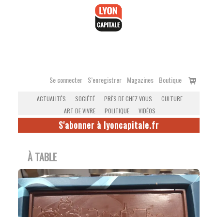
Accéder
au
contenu
Voir
Se connecter
S’enregistrer
Magazines
Boutique
le
ACTUALITÉS
SOCIÉTÉ
PRÈS DE CHEZ VOUS
CULTURE
panier
ART DE VIVRE
POLITIQUE
VIDÉOS
S'abonner à lyoncapitale.fr
À TABLE